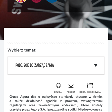
Wybierz temat:
DRUKUJ
POBIERZ
DODAJ DO SCHOWKA
Grupa Agora dba o najwyższe standardy etyczne w firmie,
Sy
a także działalność zgodnie z prawem, wewnętrznymi
wew
regulacjami oraz zewnętrznymi kodeksami, które zostały
bra
przyjęte przez Agorę S.A. i poszczególne spółki. Niedozwolone są
zgł