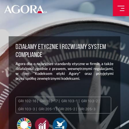
DZIAŁAMY ETYCZNIE I ROZWIJAMY SYSTEM
COMPLIANCE
Agora dba o najwyższe standardy etyczne w firmie, a także
działalność zgodnie z prawem, wewnętrznymi regulacjami,
w tym "Kodeksem etyki Agory" oraz przyjętymi
przez spółkę zewnętrznymi kodeksami.
GRI 102-16
GRI 102-17
GRI 103-1
GRI 103-2
GRI 103-3
GRI 205-1
GRI 205-2
GRI 205-3